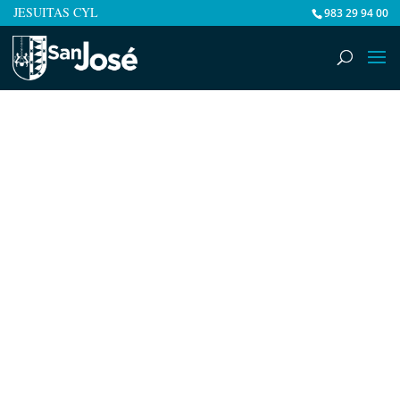
JESUITAS CYL
983 29 94 00
Visita del Papa León XIV
26.06.2026
|
destacadas
,
Entradas
,
Uncategorized