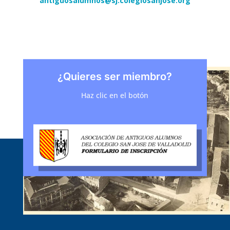
antiguosalumnos@sj.colegiosanjose.org
¿Quieres ser miembro?
Haz clic en el botón