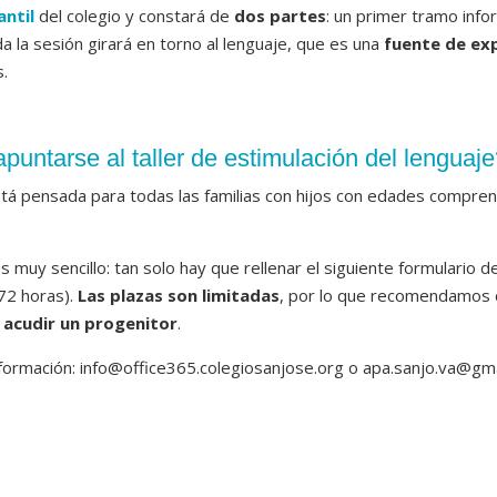
antil
del colegio y constará de
dos partes
: un primer tramo inf
da la sesión girará en torno al lenguaje, que es una
fuente de ex
.
untarse al taller de estimulación del lenguaje
stá pensada para todas las familias con hijos con edades comprend
 muy sencillo: tan solo hay que rellenar el siguiente formulario d
72 horas).
Las plazas son limitadas
, por lo que recomendamos c
 acudir un progenitor
.
formación: info@office365.colegiosanjose.org o apa.sanjo.va@gmail