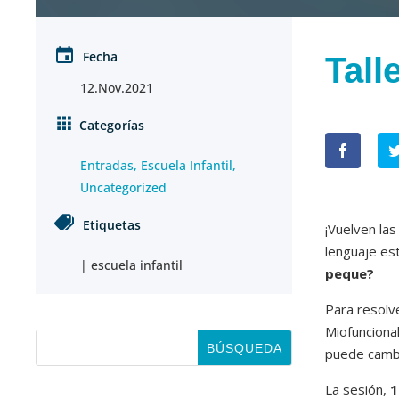
Fecha
Tall
12.Nov.2021
Categorías
Entradas
,
Escuela Infantil
,
Uncategorized
Etiquetas
¡Vuelven la
lenguaje est
|
escuela infantil
peque?
Para resolv
Miofunciona
puede cambi
La sesión,
1