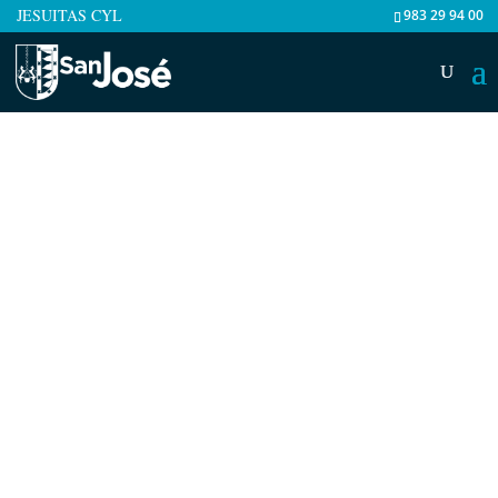
JESUITAS CYL
983 29 94 00
Fecha
30.Sep.2024
Categorías
Uncategorized
Etiquetas
Puertas abiertas comedor