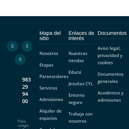
Mapa del
Enlaces de
Documentos
sitio
interés
Aviso legal,
Nosotros
Nuestras
privacidad y
tiendas
cookies
Etapas
Educsi
Documentos
Paraescolares
983
generales
Jesuitas CYL
29
Servicios
Académico y
94
Entorno
Admisiones
admisiones
00
seguro
Alquiler de
Trabaja con
espacios
nosotros
Plaza
colegio