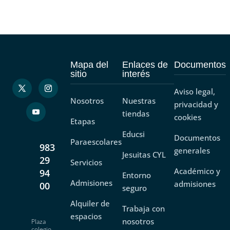
Mapa del
Enlaces de
Documentos
sitio
interés
Aviso legal,
Nosotros
Nuestras
privacidad y
tiendas
cookies
Etapas
Educsi
Documentos
Paraescolares
983
generales
Jesuitas CYL
29
Servicios
Académico y
94
Entorno
Admisiones
admisiones
00
seguro
Alquiler de
Trabaja con
espacios
nosotros
Plaza
colegio