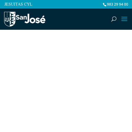
JESUITAS CYL
983 29 94 00
Fecha
20.Dic.2024