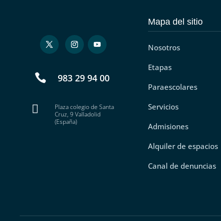
Mapa del sitio
Nosotros
Etapas

983 29 94 00
Paraescolares
Servicios

Plaza colegio de Santa
Cruz, 9 Valladolid
(España)
Admisiones
Alquiler de espacios
Canal de denuncias