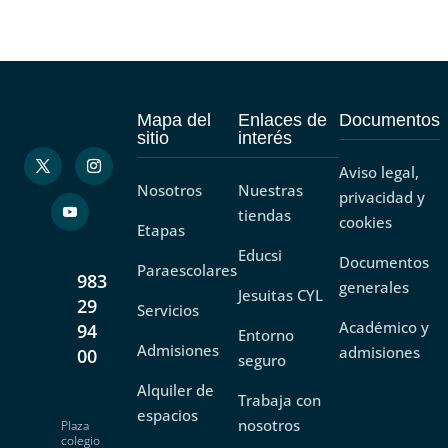
Mapa del
Enlaces de
Documentos
sitio
interés
Aviso legal,
Nosotros
Nuestras
privacidad y
tiendas
cookies
Etapas
Educsi
Documentos
Paraescolares
983
generales
Jesuitas CYL
29
Servicios
Académico y
94
Entorno
Admisiones
admisiones
00
seguro
Alquiler de
Trabaja con
espacios
nosotros
Plaza
colegio