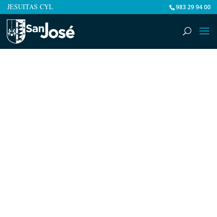
JESUITAS CYL
983 29 94 00
Fecha
29.May.2026