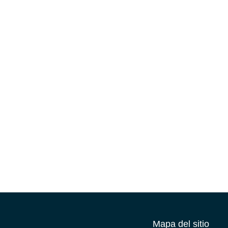
Día Antiguos
Alumnos
2026
Jun 26, 2026
|
destacadas
,
Entradas
Mapa del sitio