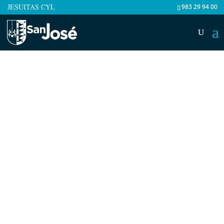
JESUITAS CYL
983 29 94 00
Fecha
15.May.2025