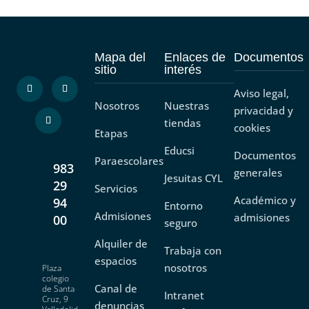
Mapa del
Enlaces de
Documentos
sitio
interés
Aviso legal,
Nosotros
Nuestras
privacidad y
tiendas
cookies
Etapas
Educsi
Documentos
Paraescolares
983
generales
Jesuitas CYL
29
Servicios
Académico y
94
Entorno
Admisiones
admisiones
00
seguro
Alquiler de
Trabaja con
espacios
nosotros
Plaza
colegio
Canal de
de Santa
Intranet
Cruz, 9
denuncias