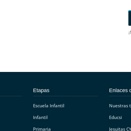
¡
Etapas
Enlaces d
Escuela Infantil
Nuestras 
Infantil
Educsi
Primaria
Jesuitas C