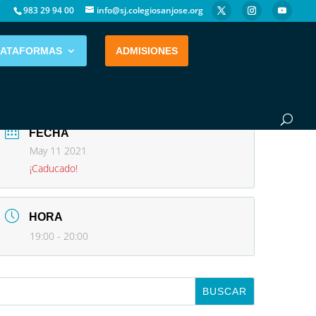
983 29 94 00
info@sj.colegiosanjose.org
LATAFORMAS
ADMISIONES
FECHA
May 11 2021
¡Caducado!
HORA
19:00 - 20:00